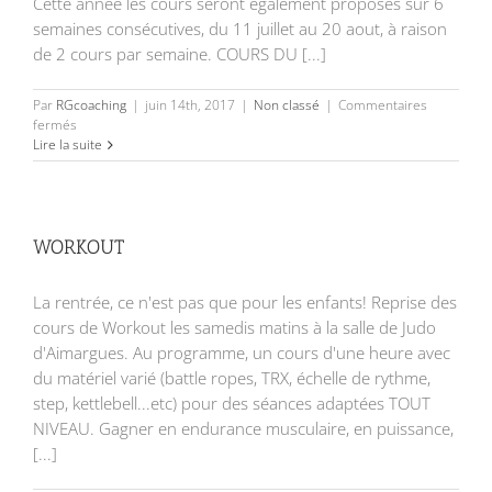
Cette année les cours seront également proposés sur 6
semaines consécutives, du 11 juillet au 20 aout, à raison
de 2 cours par semaine. COURS DU [...]
Par
RGcoaching
|
juin 14th, 2017
|
Non classé
|
Commentaires
sur
fermés
ETE
Lire la suite
2017
WORKOUT
La rentrée, ce n'est pas que pour les enfants! Reprise des
cours de Workout les samedis matins à la salle de Judo
d'Aimargues. Au programme, un cours d'une heure avec
du matériel varié (battle ropes, TRX, échelle de rythme,
step, kettlebell...etc) pour des séances adaptées TOUT
NIVEAU. Gagner en endurance musculaire, en puissance,
[...]