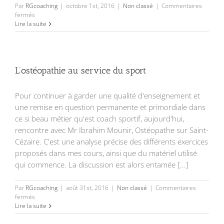
Par
RGcoaching
|
octobre 1st, 2016
|
Non classé
|
Commentaires
sur
fermés
WORKOUT
Lire la suite
L’ostéopathie au service du sport
Pour continuer à garder une qualité d'enseignement et
une remise en question permanente et primordiale dans
ce si beau métier qu'est coach sportif, aujourd'hui,
rencontre avec Mr Ibrahim Mounir, Ostéopathe sur Saint-
Cézaire. C'est une analyse précise des différents exercices
proposés dans mes cours, ainsi que du matériel utilisé
qui commence. La discussion est alors entamée [...]
Par
RGcoaching
|
août 31st, 2016
|
Non classé
|
Commentaires
sur
fermés
L’ostéopathie
Lire la suite
au
service