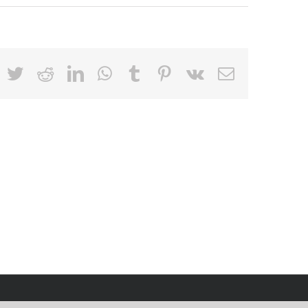
Facebook
Twitter
Reddit
LinkedIn
WhatsApp
Tumblr
Pinterest
Vk
Email