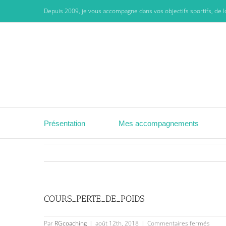
Passer
Depuis 2009, je vous accompagne dans vos objectifs sportifs, de lo
au
contenu
Présentation
Mes accompagnements
COURS_PERTE_DE_POIDS
sur
Par
RGcoaching
|
août 12th, 2018
|
Commentaires fermés