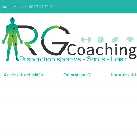
isir et de santé - 06 07 02 51 41
Articles & actualités
Où pratiquer?
Formules & ta